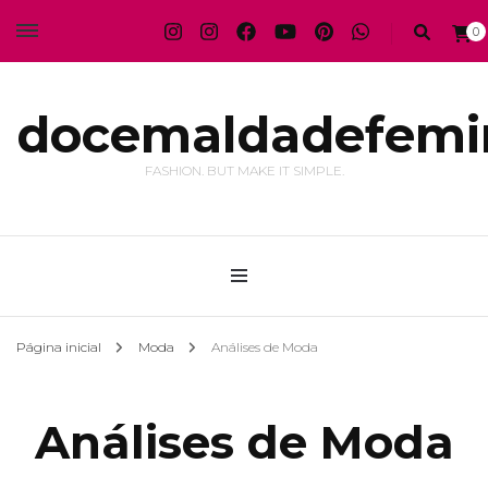
0
docemaldadefemi
FASHION. BUT MAKE IT SIMPLE.
Página inicial
Moda
Análises de Moda
Análises de Moda