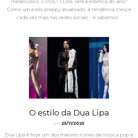
melancólico: o POET CORE será a estética do ano?
Como um estilo preppy atualizado, a tendência cresce
cada vez mais nas redes sociais – e sabemos …
O estilo da Dua Lipa
em
25/11/2025
Dua Lipa é hoje um dos maiores ícones da música pop e