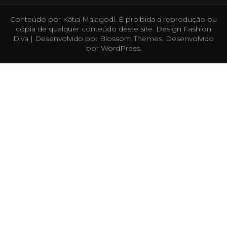
Conteúdo por Kátia Malagodi. É proibida a reprodução ou
cópia de qualquer conteúdo deste site. Design
Fashion
Diva | Desenvolvido por
Blossom Themes
. Desenvolvido
por
WordPress
.