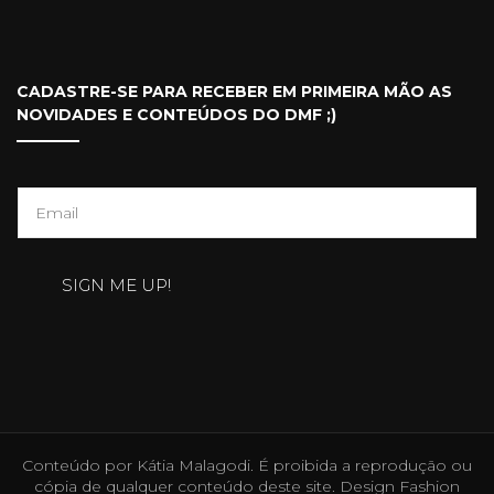
CADASTRE-SE PARA RECEBER EM PRIMEIRA MÃO AS
NOVIDADES E CONTEÚDOS DO DMF ;)
E
m
a
SIGN ME UP!
i
l
*
Conteúdo por Kátia Malagodi. É proibida a reprodução ou
cópia de qualquer conteúdo deste site. Design
Fashion