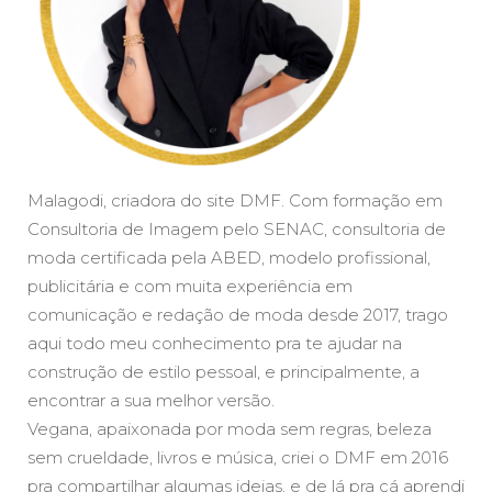
Malagodi, criadora do site DMF. Com formação em
Consultoria de Imagem pelo SENAC, consultoria de
moda certificada pela ABED, modelo profissional,
publicitária e com muita experiência em
comunicação e redação de moda desde 2017, trago
aqui todo meu conhecimento pra te ajudar na
construção de estilo pessoal, e principalmente, a
encontrar a sua melhor versão.
Vegana, apaixonada por moda sem regras, beleza
sem crueldade, livros e música, criei o DMF em 2016
pra compartilhar algumas ideias, e de lá pra cá aprendi