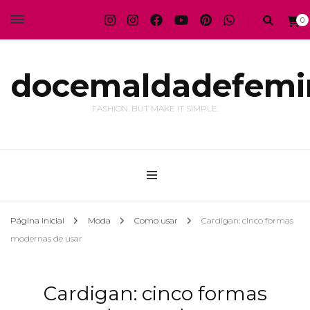
0
docemaldadefemi
FASHION. BUT MAKE IT SIMPLE.
Página inicial
Moda
Como usar
Cardigan: cinco formas
modernas de usar
Cardigan: cinco formas