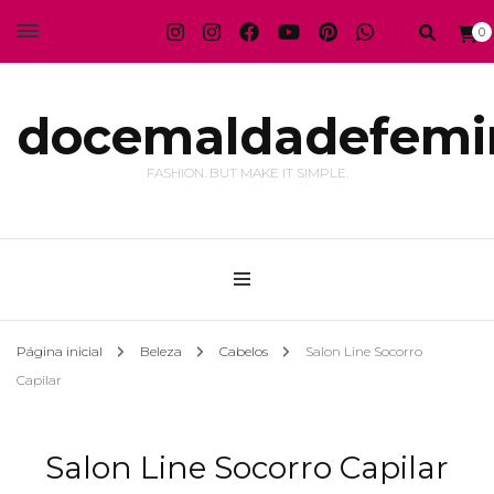
0
docemaldadefemi
FASHION. BUT MAKE IT SIMPLE.
Página inicial
Beleza
Cabelos
Salon Line Socorro
Capilar
Salon Line Socorro Capilar