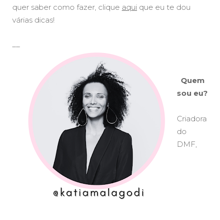
quer saber como fazer, clique
aqui
que eu te dou
várias dicas!
__
Quem
sou eu?
Criadora
do
DMF,