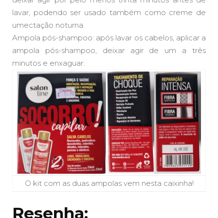
lavar, podendo ser usado também como creme de
umectação noturna.
Ampola pós-shampoo: após lavar os cabelos, aplicar a
ampola pós-shampoo, deixar agir de um a três
minutos e enxaguar.
O kit com as duas ampolas vem nesta caixinha!
Resenha: