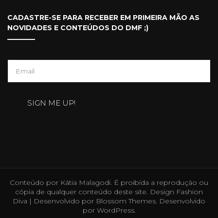
CADASTRE-SE PARA RECEBER EM PRIMEIRA MÃO AS
NOVIDADES E CONTEÚDOS DO DMF ;)
E
m
a
SIGN ME UP!
i
l
*
Conteúdo por Kátia Malagodi. É proibida a reprodução ou
cópia de qualquer conteúdo deste site. Design
Fashion
Diva | Desenvolvido por
Blossom Themes
. Desenvolvido
por
WordPress
.