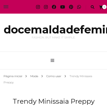
0
docemaldadefemi
FASHION. BUT MAKE IT SIMPLE.
Página inicial
Moda
Como usar
Trendy Minissaia
Preppy
Trendy Minissaia Preppy