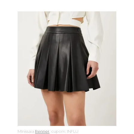
MInissaia
Renner
, cupom: INFLU