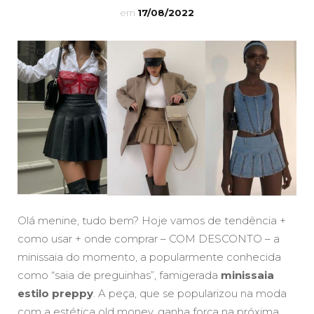
em
17/08/2022
Olá menine, tudo bem? Hoje vamos de tendência +
como usar + onde comprar – COM DESCONTO – a
minissaia do momento, a popularmente conhecida
como “saia de preguinhas”, famigerada
minissaia
estilo preppy
. A peça, que se popularizou na moda
com a estética
old money
, ganha força na próxima