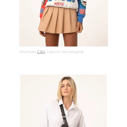
Shortsaia
C&A
, cupom: kamalagodi