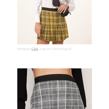
Minissaia
C&A,
cupom: kamalagodi