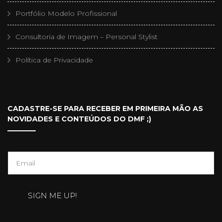
Portfólio Modelo Profissional
Consultoria de Imagem – Personal Stylist
Política de Privacidade
CADASTRE-SE PARA RECEBER EM PRIMEIRA MÃO AS
NOVIDADES E CONTEÚDOS DO DMF ;)
E
m
a
SIGN ME UP!
i
l
*