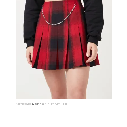
Minissaia
Renner
, cupom: INFLU