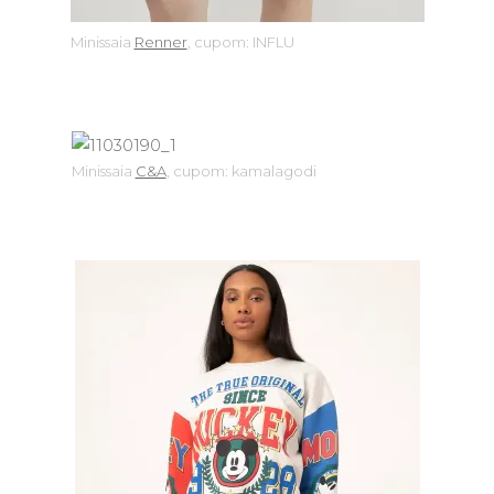
Minissaia
Renner
, cupom: INFLU
Minissaia
C&A
, cupom: kamalagodi