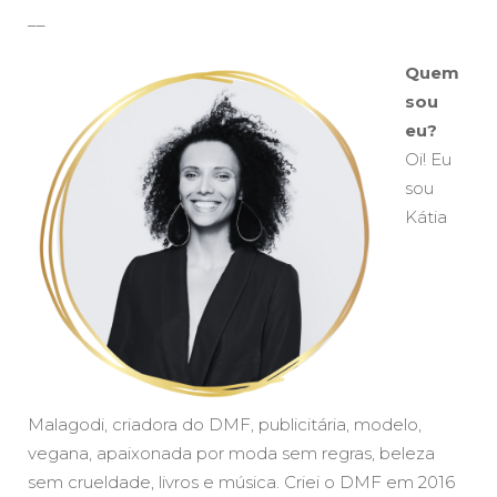
__
Quem
sou
eu?
Oi! Eu
sou
Kátia
Malagodi, criadora do DMF, publicitária, modelo,
vegana, apaixonada por moda sem regras, beleza
sem crueldade, livros e música. Criei o DMF em 2016