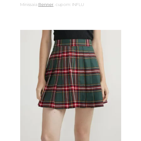
Minissaia
Renner
, cupom: INFLU