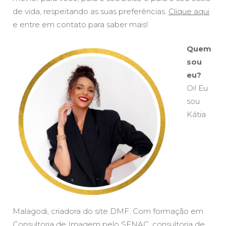
de vida, respeitando as suas preferências.
Clique aqui
e entre em contato para saber mais!
Quem
sou
eu?
Oi! Eu
sou
Kátia
Malagodi, criadora do site DMF. Com formação em
Consultoria de Imagem pelo SENAC, consultoria de