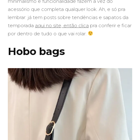
minimalismo e funcionalidade fazem a vez do
acessório que completa qualquer look. Ah, e só pra
lembrar: já tem posts sobre tendências e sapatos da
temporada
aqui no site, então clica
pra conferir e ficar
por dentro de tudo o que vai rolar.
Hobo bags