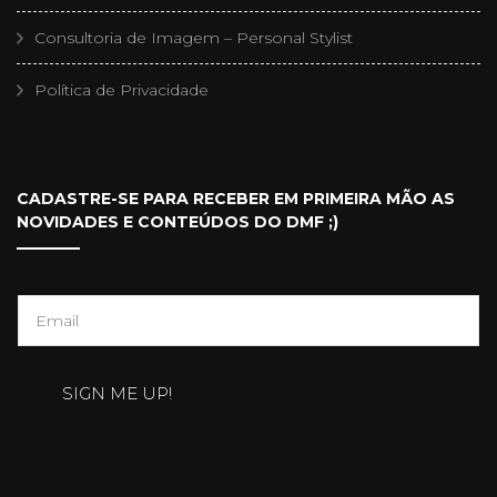
Consultoria de Imagem – Personal Stylist
Política de Privacidade
CADASTRE-SE PARA RECEBER EM PRIMEIRA MÃO AS
NOVIDADES E CONTEÚDOS DO DMF ;)
E
m
a
SIGN ME UP!
i
l
*