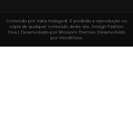
Conteúdo por Kátia Malagodi. É proibida a reprodução ou
cópia de qualquer conteúdo deste site. Design
Fashion
Diva | Desenvolvido por
Blossom Themes
. Desenvolvido
por
WordPress
.