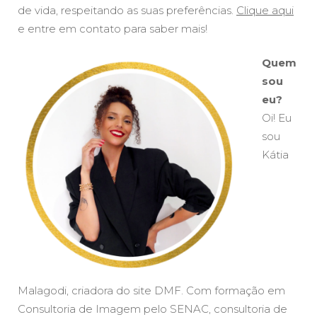
de vida, respeitando as suas preferências.
Clique aqui
e entre em contato para saber mais!
Quem
sou
eu?
Oi! Eu
sou
Kátia
Malagodi, criadora do site DMF. Com formação em
Consultoria de Imagem pelo SENAC, consultoria de