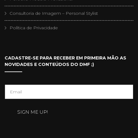
Consultoria de Imagem – Personal Stylist
Política de Privacidade
CADASTRE-SE PARA RECEBER EM PRIMEIRA MÃO AS
NOVIDADES E CONTEÚDOS DO DMF ;)
E
m
a
SIGN ME UP!
i
l
*