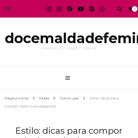
0
docemaldadefemi
FASHION. BUT MAKE IT SIMPLE.
Página inicial
Moda
Como usar
Estilo: dicas para
compor looks mais elegantes
Estilo: dicas para compor