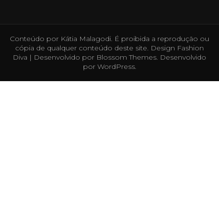
Conteúdo por Kátia Malagodi. É proibida a reprodução ou
cópia de qualquer conteúdo deste site. Design
Fashion
Diva | Desenvolvido por
Blossom Themes
. Desenvolvido
por
WordPress
.