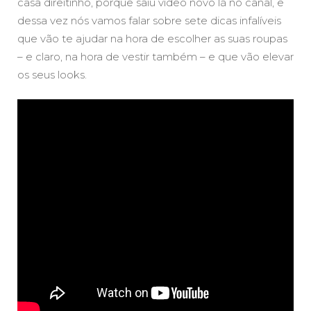
casa direitinho, porque saiu vídeo novo lá no canal, e
dessa vez nós vamos falar sobre sete dicas infalíveis
que vão te ajudar na hora de escolher as suas roupas
– e claro, na hora de vestir também – e que vão elevar
os seus looks.