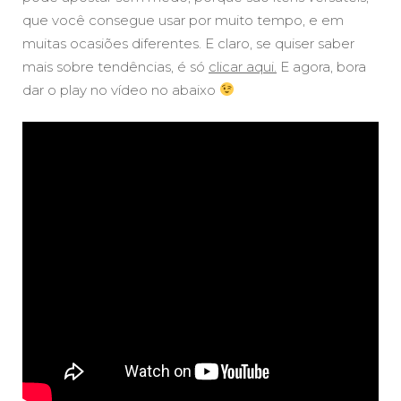
que você consegue usar por muito tempo, e em
muitas ocasiões diferentes. E claro, se quiser saber
mais sobre tendências, é só
clicar aqui.
E agora, bora
dar o play no vídeo no abaixo