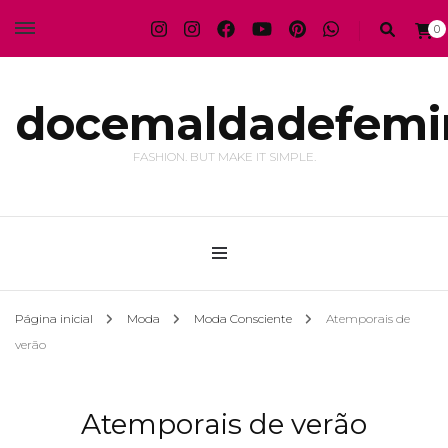
0
docemaldadefemi
FASHION. BUT MAKE IT SIMPLE.
Página inicial
Moda
Moda Consciente
Atemporais de
verão
Atemporais de verão