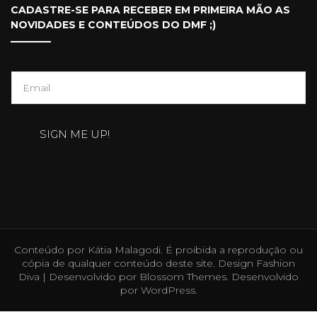
CADASTRE-SE PARA RECEBER EM PRIMEIRA MÃO AS
NOVIDADES E CONTEÚDOS DO DMF ;)
E
m
a
SIGN ME UP!
i
l
*
Conteúdo por Kátia Malagodi. É proibida a reprodução ou
cópia de qualquer conteúdo deste site. Design
Fashion
Diva | Desenvolvido por
Blossom Themes
. Desenvolvido
por
WordPress
.