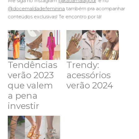
Me siga no Instagram
@katiamalagodi
e no
@docemaldadefeminina
também pra acompanhar
conteúdos exclusivas! Te encontro por lá!
Tendências
Trendy:
verão 2023
acessórios
que valem
verão 2024
a pena
investir