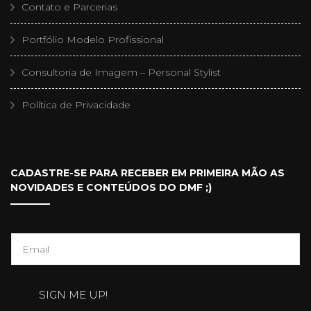
Contato e Parcerias
Portfólio Modelo Profissional
Consultoria de Imagem – Personal Stylist
Política de Privacidade
CADASTRE-SE PARA RECEBER EM PRIMEIRA MÃO AS
NOVIDADES E CONTEÚDOS DO DMF ;)
E
m
a
SIGN ME UP!
i