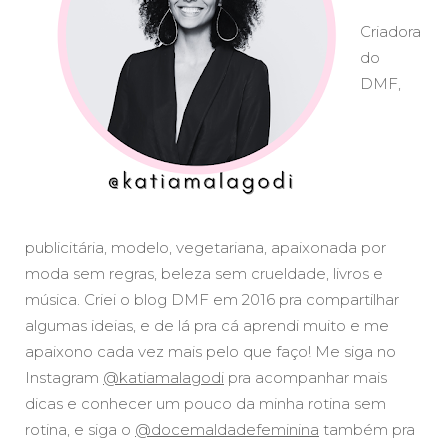
Criadora
do
DMF,
publicitária, modelo, vegetariana, apaixonada por
moda sem regras, beleza sem crueldade, livros e
música. Criei o blog DMF em 2016 pra compartilhar
algumas ideias, e de lá pra cá aprendi muito e me
apaixono cada vez mais pelo que faço! Me siga no
Instagram
@katiamalagodi
pra acompanhar mais
dicas e conhecer um pouco da minha rotina sem
rotina, e siga o
@docemaldadefeminina
também pra