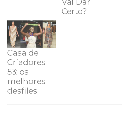
Vai Dar
Certo?
Casa de
Criadores
53: os
melhores
desfiles
Navegação
de