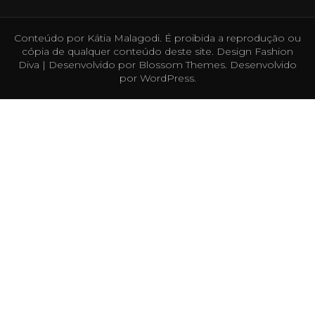
Conteúdo por Kátia Malagodi. É proibida a reprodução ou
cópia de qualquer conteúdo deste site. Design
Fashion
Diva | Desenvolvido por
Blossom Themes
. Desenvolvido
por
WordPress
.