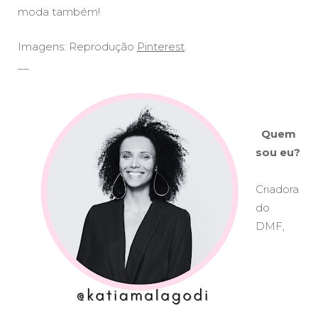
moda também!
Imagens: Reprodução
Pinterest
.
__
Quem
sou eu?
Criadora
do
DMF,