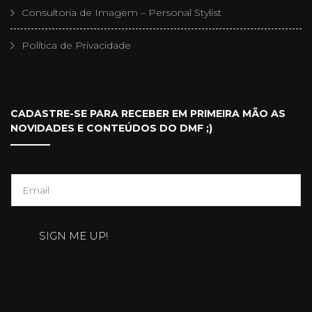
Consultoria de Imagem – Personal Stylist
Política de Privacidade
CADASTRE-SE PARA RECEBER EM PRIMEIRA MÃO AS
NOVIDADES E CONTEÚDOS DO DMF ;)
E
m
a
SIGN ME UP!
i
l
*