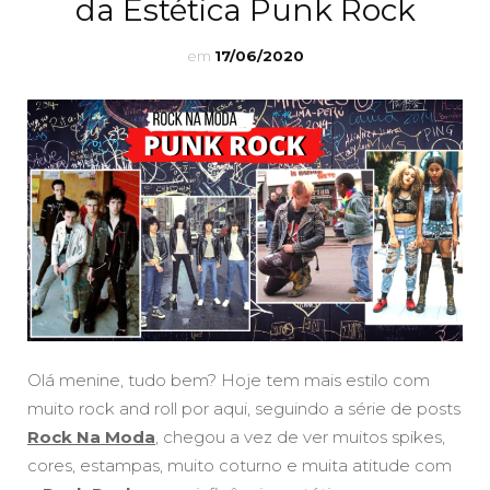
da Estética Punk Rock
em
17/06/2020
Olá menine, tudo bem? Hoje tem mais estilo com
muito rock and roll por aqui, seguindo a série de posts
Rock Na Moda
, chegou a vez de ver muitos spikes,
cores, estampas, muito coturno e muita atitude com