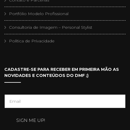
Contato e Parcerias
Portfólio Modelo Profissional
Consultoria de Imagem – Personal Stylist
Política de Privacidade
CADASTRE-SE PARA RECEBER EM PRIMEIRA MÃO AS
NOVIDADES E CONTEÚDOS DO DMF ;)
E
m
a
SIGN ME UP!
i
l