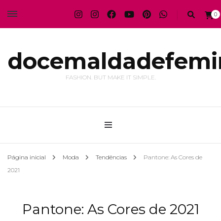
0
docemaldadefemi
FASHION. BUT MAKE IT SIMPLE.
Página inicial
Moda
Tendências
Pantone: As Cores de
2021
Pantone: As Cores de 2021