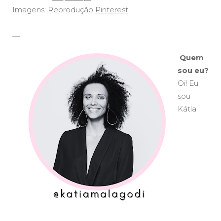
Imagens: Reprodução
Pinterest
.
__
Quem
sou eu?
Oi! Eu
sou
Kátia