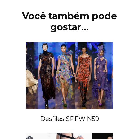
de
post
Você também pode
gostar...
Desfiles SPFW N59