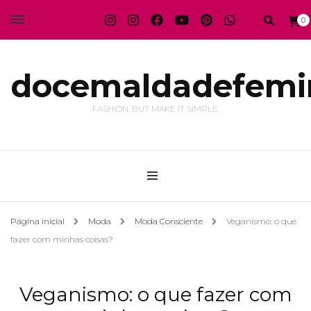
0
docemaldadefemi
FASHION. BUT MAKE IT SIMPLE.
Página inicial
Moda
Moda Consciente
Veganismo: o que
fazer com minhas coisas?
Veganismo: o que fazer com