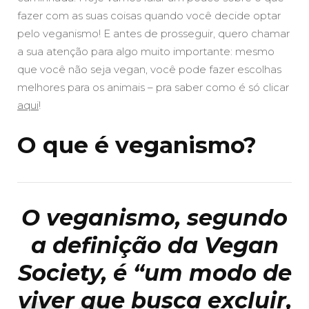
fazer com as suas coisas quando você decide optar
pelo veganismo! E antes de prosseguir, quero chamar
a sua atenção para algo muito importante: mesmo
que você não seja vegan, você pode fazer escolhas
melhores para os animais – pra saber como é só clicar
aqui
!
O que é veganismo?
O
veganismo
, segundo
a
definição
da
Vegan
Society, é “um modo de
viver que busca excluir,