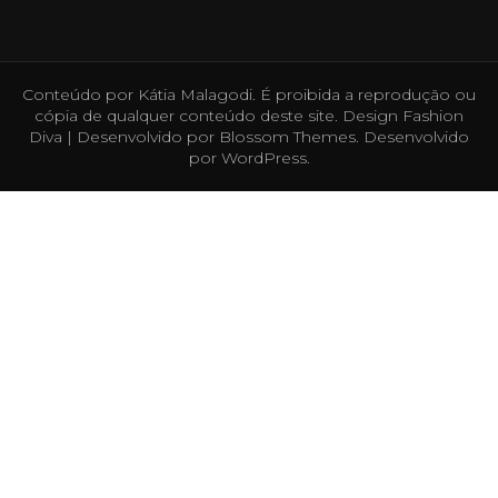
Conteúdo por Kátia Malagodi. É proibida a reprodução ou
cópia de qualquer conteúdo deste site. Design
Fashion
Diva | Desenvolvido por
Blossom Themes
. Desenvolvido
por
WordPress
.