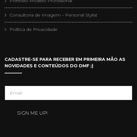
Portfólio Modelo Profissional
Consultoria de Imagem – Personal Stylist
Política de Privacidade
CADASTRE-SE PARA RECEBER EM PRIMEIRA MÃO AS
NOVIDADES E CONTEÚDOS DO DMF ;)
E
m
a
SIGN ME UP!
i
l
*