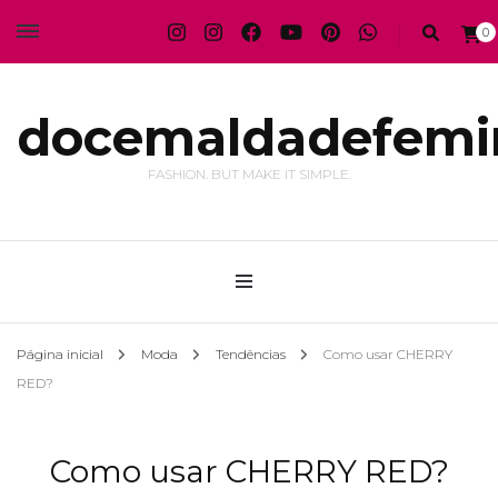
0
docemaldadefemi
FASHION. BUT MAKE IT SIMPLE.
Página inicial
Moda
Tendências
Como usar CHERRY
RED?
Como usar CHERRY RED?