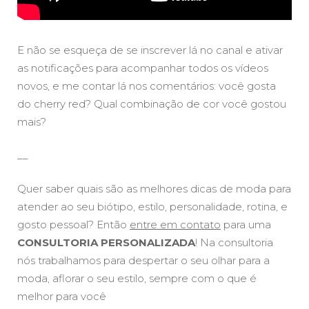
E não se esqueça de se inscrever lá no canal e ativar
as notificações para acompanhar todos os vídeos
novos, e me contar lá nos comentários: você gosta
do cherry red? Qual combinação de cor você gostou
mais?
__
Quer saber quais são as melhores dicas de moda para
atender ao seu biótipo, estilo, personalidade, rotina, e
gosto pessoal? Então
entre em contato
para uma
CONSULTORIA PERSONALIZADA
! Na consultoria
nós trabalhamos para despertar o seu olhar para a
moda, aflorar o seu estilo, sempre com o que é
melhor para você