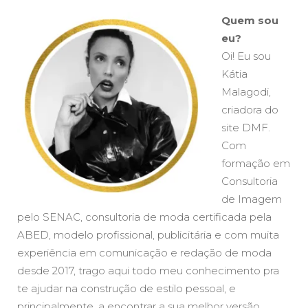
Quem sou
eu?
Oi! Eu sou
Kátia
Malagodi,
criadora do
site DMF.
Com
formação em
Consultoria
de Imagem
pelo SENAC, consultoria de moda certificada pela
ABED, modelo profissional, publicitária e com muita
experiência em comunicação e redação de moda
desde 2017, trago aqui todo meu conhecimento pra
te ajudar na construção de estilo pessoal, e
principalmente, a encontrar a sua melhor versão.