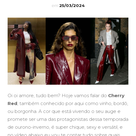
em
25/03/2024
Oi oi amore, tudo bem? Hoje vamos falar do
Cherry
Red
, também conhecido por aqui como vinho, bordô,
ou borgonha. A cor que está vivendo o seu auge e
promete ser uma das protagonistas dessa temporada
de ourono-inverno, é super chique, sexy e versátil, e
no vídeo abaixo eu vou te contar tudo sobre quais