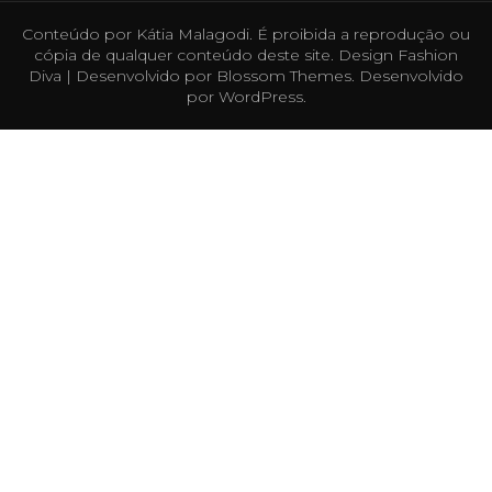
Conteúdo por Kátia Malagodi. É proibida a reprodução ou
cópia de qualquer conteúdo deste site. Design
Fashion
Diva | Desenvolvido por
Blossom Themes
. Desenvolvido
por
WordPress
.