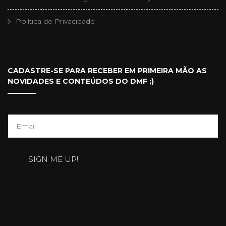
Política de Privacidade
CADASTRE-SE PARA RECEBER EM PRIMEIRA MÃO AS
NOVIDADES E CONTEÚDOS DO DMF ;)
E
m
a
SIGN ME UP!
i
l
*